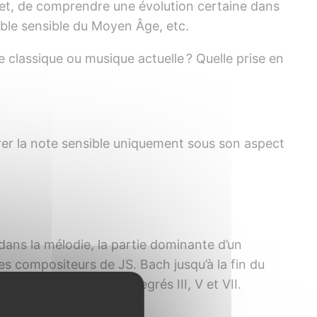
jet, de comprendre une évolution certaine dans
uble sensible du Moyen Âge, etc.
 classique ou musique actuelle ? Quelle prise en
dérer la note sensible uniquement sous son aspect
dans la mélodie, la partie dominante d’un
t les compositeurs de JS. Bach jusqu’à la fin du
, aux accords des degrés III, V et VII.