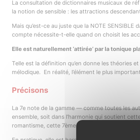
La consultation de dictionnaires musicaux de ré
la notion de sensible : les attractions descenda
Mais qu’est-ce au juste que la NOTE SENSIBLE dan
compte nécessite-t-elle quand on choisit les ac
Elle est naturellement ‘attirée’ par la tonique p
Telle est la définition qu’en donne les théories 
mélodique. En réalité, l’élément le plus importan
Précisons
La 7e note de la gamme — comme toutes les autres
ensemble, soit dans l’harmonie qui soutient cette m
romantisme, cette 7ème note de la gamme peut, 
En pratique, elle est harmonisable de façon bas