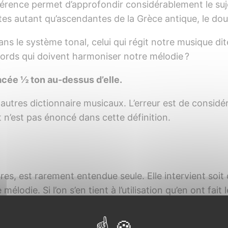
férence permet d’approfondir considérablement le su
ntes autant qu’ascendantes de la Grèce antique, le do
s le système tonal, celui qui régit notre musique dite
cords qui doivent harmoniser notre mélodie ?
lacée ½ ton au-dessus d’elle.
et autres dictionnaire musicaux. L’erreur est de consi
t n’est pas énoncé dans cette définition.
, est rarement entendue seule. Elle intervient soit 
élodie. Si l’on s’en tient à l’utilisation qu’en ont fai
théoriquement appartenir en Majeur, comme en mineur
ique