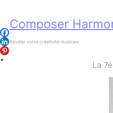
Panneau de gestion des cookies
Aller
au
Composer Harmon
contenu
Révéler votre créativité musicale
La 7e