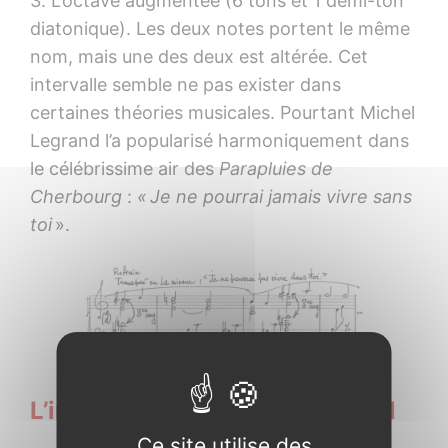
3. L’octave augmentée (6 tons et 1 demi-ton
diatonique). Les deux notes portent le même
nom, mais une des deux est altérée. Cet
intervalle semble ne pas exister dans
certaines théories musicales. Pourtant Michel
Legrand l’a popularisé harmoniquement dans
le célébrissime air des
Parapluies de
Cherbourg
:
« Je ne pourrai jamais vivre sans
toi
».
L’intervalle harmonique naturel
Ce site utilise des