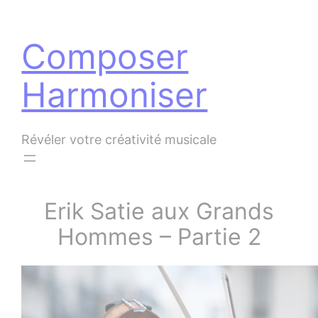
Panneau de gestion des cookies
Aller
au
Composer
contenu
Harmoniser
Révéler votre créativité musicale
Erik Satie aux Grands
Hommes – Partie 2