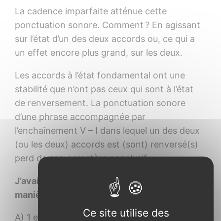
La cadence imparfaite atténue cette
ponctuation sonore. Comment ? En agissant
sur l’état d’un des deux accords ou, ce qui a
un effet encore plus grand, sur les deux.
Les accords à l’état fondamental ont une
stabilité que n’ont pas ceux qui sont à l’état
de renversement. La ponctuation sonore
d’une phrase accompagnée par
l’enchaînement V – I dans lequel un des deux
(ou les deux) accords est (sont) renversé(s)
perd de son caractère conclusif.
J’avais donc classé les cadences de la
manière suivante :
Ce site utilise des
A) 1 et 2 : deux accords renversés (cadence