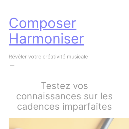
Panneau de gestion des cookies
Aller
au
Composer
contenu
Harmoniser
Révéler votre créativité musicale
Testez vos
connaissances sur les
cadences imparfaites