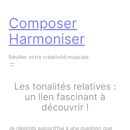
Panneau de gestion des cookies
Aller
au
Composer
contenu
Harmoniser
Révéler votre créativité musicale
Les tonalités relatives :
un lien fascinant à
découvrir !
Je réponds aujourd’hui à une question que