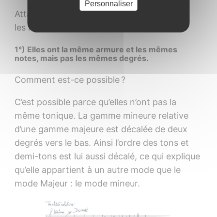
Personnaliser
Attachons-nous à comprendre les liens qui
les relient l’une à l’autre :
1°) Elles ont la même armure et les mêmes
notes, mais pas les mêmes degrés.
Comment est-ce possible ?
C’est possible parce qu’elles n’ont pas la
même tonique. La gamme mineure relative
d’une gamme majeure est décalée de deux
degrés vers le bas. Ainsi l’ordre des tons et
demi-tons est lui aussi décalé, ce qui explique
qu’elle appartient à un autre mode que le
mode Majeur : le mode mineur.