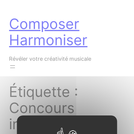
Panneau de gestion des cookies
Aller
au
Composer
contenu
Harmoniser
Révéler votre créativité musicale
Étiquette :
Concours
international