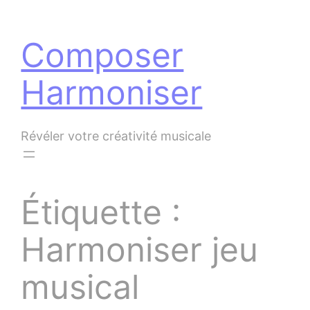
Panneau de gestion des cookies
Aller
au
Composer
contenu
Harmoniser
Révéler votre créativité musicale
Étiquette :
Harmoniser jeu
musical