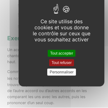
Ce site utilise des
cookies et vous donne
le contrôle sur ceux que
Exercices 11 et 12
vous souhaitez activer
Un accord est un ensemble d’au moins 3 notes
Tout accepter
chantées ou jouées ensemble. Il se lit de bas en
haut.
Tout refuser
Comme pour les exercices 1 et 2, il faut identifier
Personnaliser
er
les notes du 1
accord à l’aide des repères et
trouver le plus vite possible, en silence, les notes
de l’autre accord ou d’autres accords en les
comparant les uns avec les autres, puis les
prononcer d’un seul coup.