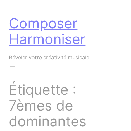
Panneau de gestion des cookies
Aller
au
Composer
contenu
Harmoniser
Révéler votre créativité musicale
Étiquette :
7èmes de
dominantes