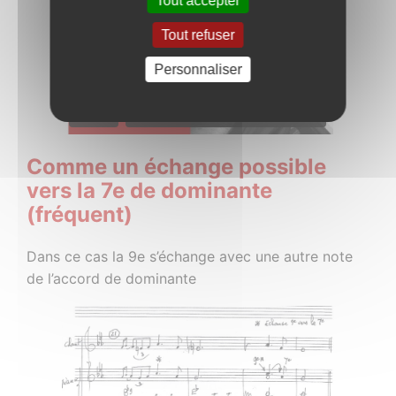
Tout accepter
Tout refuser
Personnaliser
Comme un échange possible
vers la 7e de dominante
(fréquent)
Dans ce cas la 9e s’échange avec une autre note
de l’accord de dominante